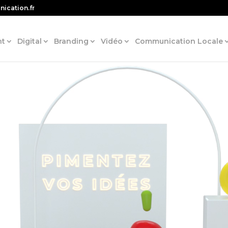
ication.fr
nt
Digital
Branding
Vidéo
Communication Locale