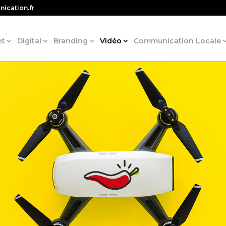
ication.fr
nt
Digital
Branding
Vidéo
Communication Locale