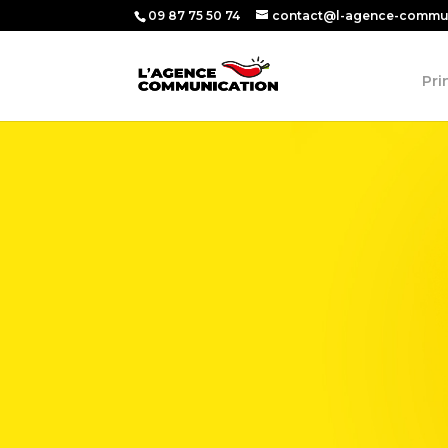
09 87 75 50 74
contact@l-agence-commun
Pri