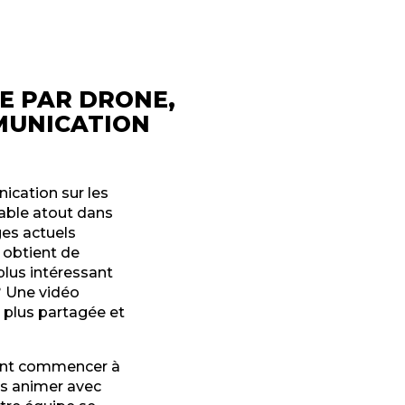
RE PAR DRONE,
MUNICATION
ication sur les
table atout dans
ges actuels
 obtient de
plus intéressant
? Une vidéo
t plus partagée et
vent commencer à
es animer avec